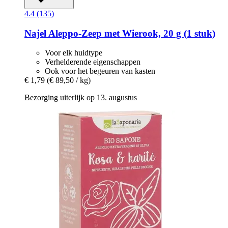
4.4 (135)
Najel
Aleppo-​Zeep met Wierook, 20 g (1 stuk)
Voor elk huidtype
Verhelderende eigenschappen
Ook voor het begeuren van kasten
€ 1,79
(€ 89,50 / kg)
Bezorging uiterlijk op 13. augustus