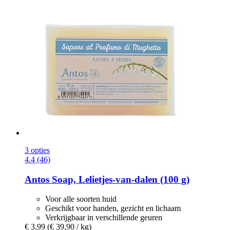
3 opties
4.4 (46)
Antos
Soap, Lelietjes-​van-​dalen (100 g)
Voor alle soorten huid
Geschikt voor handen, gezicht en lichaam
Verkrijgbaar in verschillende geuren
€ 3,99
(€ 39,90 / kg)