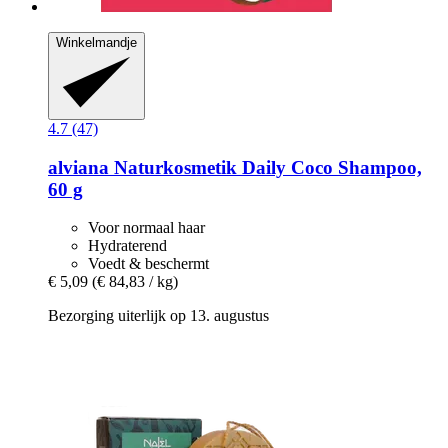
Winkelmandje
4.7 (47)
alviana Naturkosmetik
Daily Coco Shampoo,
60 g
Voor normaal haar
Hydraterend
Voedt & beschermt
€ 5,09
(€ 84,83 / kg)
Bezorging uiterlijk op 13. augustus