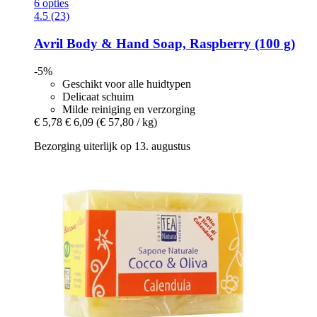
6 opties
4.5 (23)
Avril
Body & Hand Soap, Raspberry (100 g)
-5%
Geschikt voor alle huidtypen
Delicaat schuim
Milde reiniging en verzorging
€ 5,78
€ 6,09
(€ 57,80 / kg)
Bezorging uiterlijk op 13. augustus