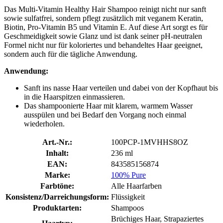
Das Multi-Vitamin Healthy Hair Shampoo reinigt nicht nur sanft
sowie sulfatfrei, sondern pflegt zusätzlich mit veganem Keratin,
Biotin, Pro-Vitamin B5 und Vitamin E. Auf diese Art sorgt es für
Geschmeidigkeit sowie Glanz und ist dank seiner pH-neutralen
Formel nicht nur für koloriertes und behandeltes Haar geeignet,
sondern auch für die tägliche Anwendung.
Anwendung:
Sanft ins nasse Haar verteilen und dabei von der Kopfhaut bis
in die Haarspitzen einmassieren.
Das shampoonierte Haar mit klarem, warmem Wasser
ausspülen und bei Bedarf den Vorgang noch einmal
wiederholen.
Art.-Nr.:
100PCP-1MVHHS8OZ
Inhalt:
236 ml
EAN:
843585156874
Marke:
100% Pure
Farbtöne:
Alle Haarfarben
Konsistenz/Darreichungsform:
Flüssigkeit
Produktarten:
Shampoos
Brüchiges Haar, Strapaziertes