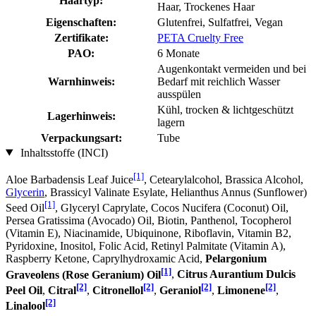
Haartyp:
Haar, Trockenes Haar
Eigenschaften:
Glutenfrei, Sulfatfrei, Vegan
Zertifikate:
PETA Cruelty Free
PAO:
6 Monate
Augenkontakt vermeiden und bei
Warnhinweis:
Bedarf mit reichlich Wasser
ausspülen
Kühl, trocken & lichtgeschützt
Lagerhinweis:
lagern
Verpackungsart:
Tube
Inhaltsstoffe (INCI)
[1]
Aloe Barbadensis Leaf Juice
, Cetearylalcohol, Brassica Alcohol,
Glycerin
, Brassicyl Valinate Esylate, Helianthus Annus (Sunflower)
[1]
Seed Oil
, Glyceryl Caprylate, Cocos Nucifera (Coconut) Oil,
Persea Gratissima (Avocado) Oil, Biotin, Panthenol, Tocopherol
(Vitamin E), Niacinamide, Ubiquinone, Riboflavin, Vitamin B2,
Pyridoxine, Inositol, Folic Acid, Retinyl Palmitate (Vitamin A),
Raspberry Ketone, Caprylhydroxamic Acid,
Pelargonium
[1]
Graveolens (Rose Geranium) Oil
,
Citrus Aurantium Dulcis
[2]
[2]
[2]
[2]
Peel Oil
,
Citral
,
Citronellol
,
Geraniol
,
Limonene
,
[2]
Linalool