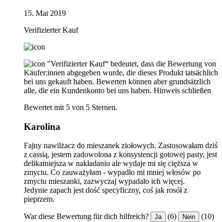
15. Mai 2019
Verifizierter Kauf
"Verifizierter Kauf“ bedeutet, dass die Bewertung von
Käufer:innen abgegeben wurde, die dieses Produkt tatsächlich
bei uns gekauft haben. Bewerten können aber grundsätzlich
alle, die ein Kundenkonto bei uns haben.
Hinweis schließen
Bewertet mit 5 von 5 Sternen.
Karolina
Fajny nawilżacz do mieszanek ziołowych. Zastosowałam dziś
z cassią, jestem zadowolona z konsystencji gotowej pasty, jest
delikatniejsza w nakładaniu ale wydaje mi się cięższa w
zmyciu. Co zauważyłam - wypadło mi mniej włosów po
zmyciu mieszanki, zazwyczaj wypadało ich więcej.
Jedynie zapach jest dość specyficzny, coś jak rosół z
pieprzem.
War diese Bewertung für dich hilfreich?
(6)
(10)
Ja
Nein