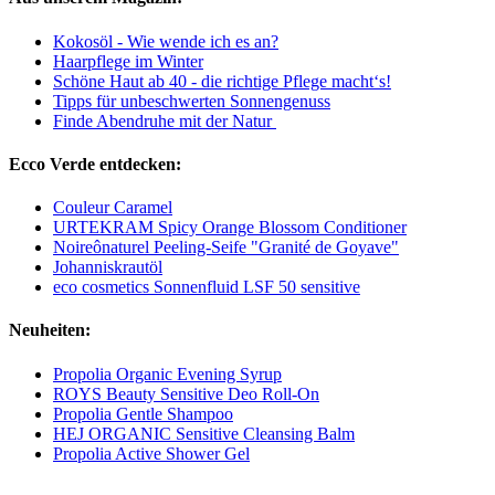
Kokosöl - Wie wende ich es an?
Haarpflege im Winter
Schöne Haut ab 40 - die richtige Pflege macht‘s!
Tipps für unbeschwerten Sonnengenuss
Finde Abendruhe mit der Natur
Ecco Verde entdecken:
Couleur Caramel
URTEKRAM Spicy Orange Blossom Conditioner
Noireônaturel Peeling-Seife "Granité de Goyave"
Johanniskrautöl
eco cosmetics Sonnenfluid LSF 50 sensitive
Neuheiten:
Propolia Organic Evening Syrup
ROYS Beauty Sensitive Deo Roll-On
Propolia Gentle Shampoo
HEJ ORGANIC Sensitive Cleansing Balm
Propolia Active Shower Gel