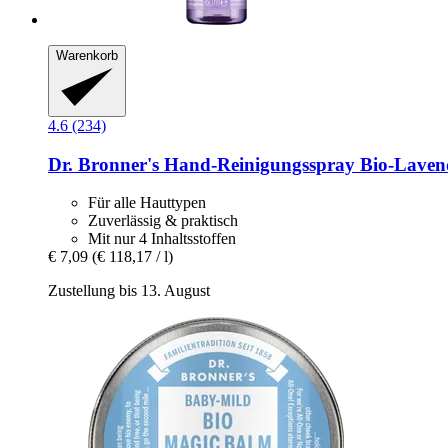
Warenkorb
4.6 (234)
Dr. Bronner's
Hand-​Reinigungsspray Bio-​Lavend
Für alle Hauttypen
Zuverlässig & praktisch
Mit nur 4 Inhaltsstoffen
€ 7,09
(€ 118,17 / l)
Zustellung bis 13. August