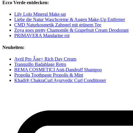
Ecco Verde entdecken:
Lily Lolo Mineral Make-up
Liebe die Natur Waschcreme & Augen Make-Up Entferner
CMD Naturkosmetik Zahngel mit grünem Tee
Zoya goes pretty Chamomile & Grapefruit Cream Deodorant
PRIMAVERA Mandarine rot
Neuheiten:
Avril Pro Âge+ Rich Day Cream
Tranquillo Badablage Retro
BEMA COSMETICI Anti-Dandruff Shampoo
Propolia Toothpaste Propolis & Mint
Khadi® ChakraCurl Ayurvedic Curl Conditioner