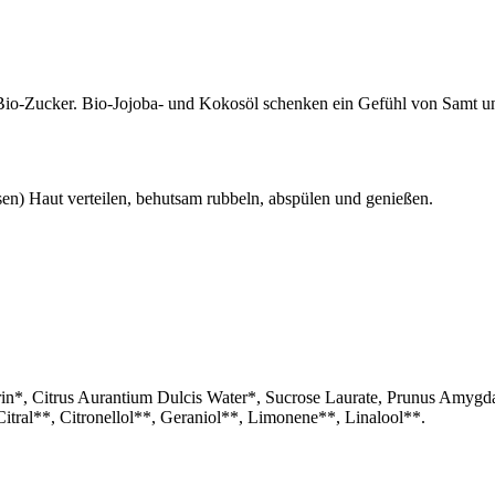
io-Zucker. Bio-Jojoba- und Kokosöl schenken ein Gefühl von Samt und
sen) Haut verteilen, behutsam rubbeln, abspülen und genießen.
in*, Citrus Aurantium Dulcis Water*, Sucrose Laurate, Prunus Amygda
 Citral**, Citronellol**, Geraniol**, Limonene**, Linalool**.