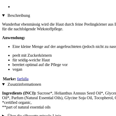
Beschreibung
Wunderbar ebenmässig wird die Haut durch feine Peelingkörner aus B
für die nachfolgende Wirkstoffpflege.
Anwendung:
Eine kleine Menge auf der angefeuchteten (jedoch nicht zu nas
peelt mit Zuckerkörnern
für seidig-weiche Haut
bereitet optimal auf die Pflege vor
vegan
Marke:
farfalla
Zusatzinformationen
Ingredients (INCI):
Sucrose*, Helianthus Annuus Seed Oil*, Glycer
Oil*, Parfum (Natural Essential Oils), Glycine Soja Oil, Tocopherol,
*certified organic,
**part of natural essential oils
Über die silhouette miracle-Linie