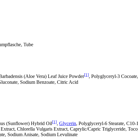
Pumpflasche, Tube
[1]
Barbadensis (Aloe Vera) Leaf Juice Powder
, Polyglyceryl-3 Cocoate
Gluconate, Sodium Benzoate, Citric Acid
[1]
uus (Sunflower) Hybrid Oil
,
Glycerin
, Polyglyceryl-6 Stearate, C10-
a Extract, Chlorella Vulgaris Extract, Caprylic/Capric Triglyceride, T
oate, Sodium Anisate, Sodium Levulinate