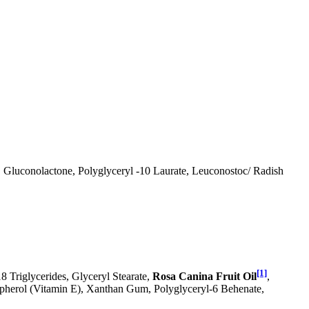
, Gluconolactone, Polyglyceryl -10 Laurate, Leuconostoc/ Radish
[1]
18 Triglycerides, Glyceryl Stearate,
Rosa Canina Fruit Oil
,
ocopherol (Vitamin E), Xanthan Gum, Polyglyceryl-6 Behenate,