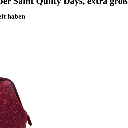
r Samt Quilty Days, extra groß
eit haben