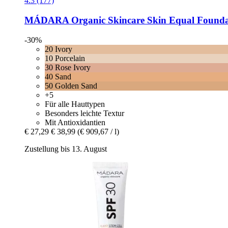
4.3 (177)
MÁDARA Organic Skincare
Skin Equal Foundat
-30%
20 Ivory
10 Porcelain
30 Rose Ivory
40 Sand
50 Golden Sand
+5
Für alle Hauttypen
Besonders leichte Textur
Mit Antioxidantien
€ 27,29
€ 38,99
(€ 909,67 / l)
Zustellung bis 13. August