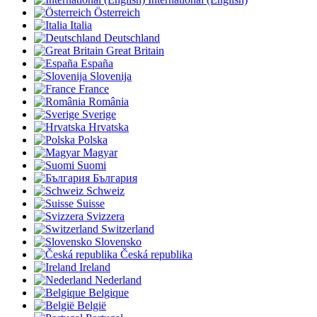
Österreich
Italia
Deutschland
Great Britain
España
Slovenija
France
România
Sverige
Hrvatska
Polska
Magyar
Suomi
България
Schweiz
Suisse
Svizzera
Switzerland
Slovensko
Česká republika
Ireland
Nederland
Belgique
België