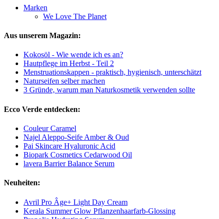
Marken
We Love The Planet
Aus unserem Magazin:
Kokosöl - Wie wende ich es an?
Hautpflege im Herbst - Teil 2
Menstruationskappen - praktisch, hygienisch, unterschätzt
Naturseifen selber machen
3 Gründe, warum man Naturkosmetik verwenden sollte
Ecco Verde entdecken:
Couleur Caramel
Najel Aleppo-Seife Amber & Oud
Pai Skincare Hyaluronic Acid
Biopark Cosmetics Cedarwood Oil
lavera Barrier Balance Serum
Neuheiten:
Avril Pro Âge+ Light Day Cream
Kerala Summer Glow Pflanzenhaarfarb-Glossing