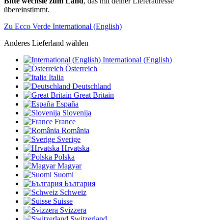
Bitte wechsle zum Land
, das mit deiner Lieferadresse
übereinstimmt.
Zu Ecco Verde International (English)
Anderes Lieferland wählen
International (English)
Österreich
Italia
Deutschland
Great Britain
España
Slovenija
France
România
Sverige
Hrvatska
Polska
Magyar
Suomi
България
Schweiz
Suisse
Svizzera
Switzerland