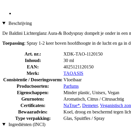
Beschrijving
De Baldini Lichterglanz Aura-& Bodyspray dompelt je onder in een ma
Toepassing
: Spray 1-2 keer boven hoofdhoogte in de lucht en ga in d
Art. nr.:
XDK-TAO-1120150
Inhoud:
30 ml
EAN:
4025121120150
Merk:
TAOASIS
Consistentie / Doseringsvorm:
Vloeibaar
Productsoorten:
Parfums
Eigenschappen:
Minder plastic, Unisex, Vegan
Geurnoten:
Aromatisch, Citrus / Citrusachtig
Certificaten:
NaTrue*
,
Demeter
,
Veganistisch zond
Bewaaradvies:
Koel, droog en beschermd tegen lic
Type verpakking:
Glas, Spuitfles / Spray
Ingrediënten (INCI)