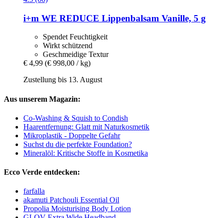
i+m
WE REDUCE Lippenbalsam Vanille, 5 g
Spendet Feuchtigkeit
Wirkt schützend
Geschmeidige Textur
€ 4,99
(€ 998,00 / kg)
Zustellung bis 13. August
Aus unserem Magazin:
Co-Washing & Squish to Condish
Haarentfernung: Glatt mit Naturkosmetik
Mikroplastik - Doppelte Gefahr
Suchst du die perfekte Foundation?
Mineralöl: Kritische Stoffe in Kosmetika
Ecco Verde entdecken:
farfalla
akamuti Patchouli Essential Oil
Propolia Moisturising Body Lotion
GLOV Extra Wide Headband