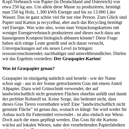
Kopf-Verbrauch von Papier (in Deutschland und Österreich) von
etwa 250 kg aus. Um allein diese Masse zu produzieren, benötigt
man 550 kg Holz, 1.300 kWh Energie und bis zu 13.000 Liter
Wasser. Das ist ganz schön viel für nur eine Person. Zum Glück sind
Papier und Karton ja recycelbar, aber auch das Recycling benötigt
viel Energie. Was wäre also, wenn man Verpackungskartons mit
weniger Energieverbrauch produzieren und dieses noch dazu am
hauseigenen Kompost biologisch abbauen könnte? Diese Frage
haben sich einige Leute gestellt und sich daran versucht,
Umverpackungen auf ein neues Level zu bringen:
ressourcenschonender, nachhaltiger und umweltfreundlicher. Dürfen
wir das Ergebnis vorstellen:
Der Graspapier-Karton
!
Was ist Graspapier genau?
Graspapier ist einzigartig natürlich und besteht - wie der Name
schon sagt - aus in der Sonne getrocknetem Gras mit einem Anteil
Altpapier. Dazu wird Grünschnitt verwendet, der auf
landwirtschaftlich nicht genutzten Flächen ohnehin anfällt und damit
der perfekte Rohstoff ist. Keine Sorge, das bedeutet nicht, dass
dieses Gras Tieren vorenthalten wird! Eine "landwirtschaftlich nicht
genutzte Fläche" ist genau das, wonach es klingt: Sie wird weder für
Anbau noch für Futtermittel verwendet - ist also einfach nur Wiese.
Doch auch die muss gepflegt werden. Das Gras für die Kartons
wächst auf lokalen Wiesen, nahe den verarbeitenden Papierfabriken