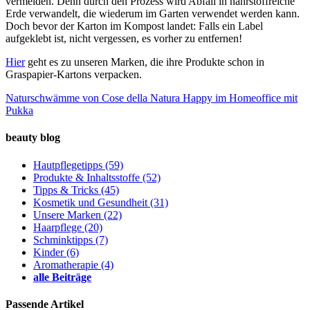
vermeiden. Denn durch den Prozess wird Abfall in nährstoffreiche
Erde verwandelt, die wiederum im Garten verwendet werden kann.
Doch bevor der Karton im Kompost landet: Falls ein Label
aufgeklebt ist, nicht vergessen, es vorher zu entfernen!
Hier
geht es zu unseren Marken, die ihre Produkte schon in
Graspapier-Kartons verpacken.
Naturschwämme von Cose della Natura
Happy im Homeoffice mit
Pukka
beauty blog
Hautpflegetipps
(59)
Produkte & Inhaltsstoffe
(52)
Tipps & Tricks
(45)
Kosmetik und Gesundheit
(31)
Unsere Marken
(22)
Haarpflege
(20)
Schminktipps
(7)
Kinder
(6)
Aromatherapie
(4)
alle Beiträge
Passende Artikel